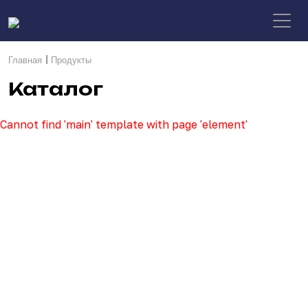
|
Главная
Продукты
Каталог
Cannot find 'main' template with page 'element'
Пополняем
команду
Мы молодая и динамично
развивающаяся команда, нацеленная
на выстраивание долгосрочных
отношений