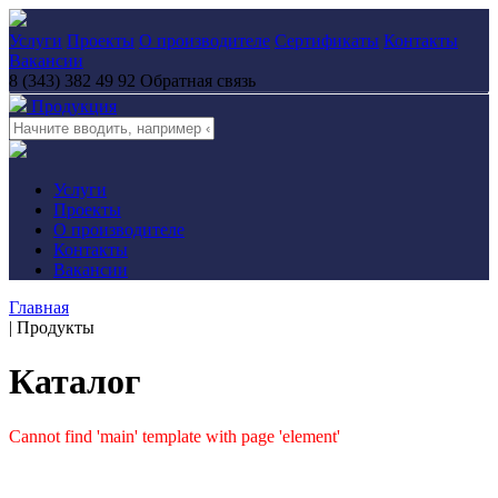
Услуги
Проекты
О производителе
Сертификаты
Контакты
Вакансии
8 (343) 382 49 92
Обратная связь
Продукция
Услуги
Проекты
О производителе
Контакты
Вакансии
Главная
|
Продукты
Каталог
Cannot find 'main' template with page 'element'