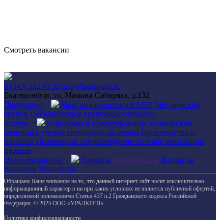
Пополняем команду
Мы молодая и динамично развивающаяся команда,
нацеленная на выстраивание долгосрочных отношений
Смотреть вакансии
8 (343) 382 49 92
info@basisparts.ru
Екатеринбург, ул. Мамина-Сибиряка, д.132
Продукция
Монтажная система BASIS
Метрический
крепёж
Соединители и крепёжные элементы
Услуги
Разработка и проектирование технических
решений с учетом специфики заказчика
Производство и
поставка
Инженерное сопровождение на этапе реализации
проекта
О производителе
Проекты
Сертификаты
Контакты
Вакансии
Реквизиты
Обращаем Ваше внимание на то, что данный интернет-сайт носит исключительно
информационный характер и ни при каких условиях не является публичной офертой,
определяемой положениями Статьи 437 п.2 Гражданского кодекса Российской
Федерации. © 2025 ООО «УРАЛКРЕП»
Политика конфиденциальности