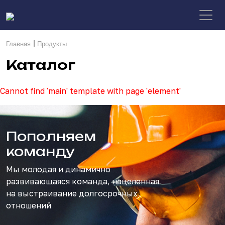
|
Главная
Продукты
Каталог
Cannot find 'main' template with page 'element'
Пополняем
команду
Мы молодая и динамично
развивающаяся команда, нацеленная
на выстраивание долгосрочных
отношений